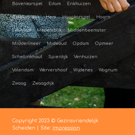
Bovenkarspel
Edam
Enkhuizen
Grootebroek
Hem
Hoogkarspel
Hoorn
Lelystad
Medemblik
Middenbeemster
Middenmeer
Midwoud
Opdam
Opmeer
Schellinkhout
Spierdijk
Venhuizen
Volendam
Wervershoof
Wijdenes
Wognum
Zwaag
Zwaagdijk
Copyright 2023 © Gezinsvriendelijk
Scheiden | Site:
Impression