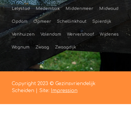
Lelystad
Medemblik
Middenmeer
Midwoud
Opdam
Opmeer
Schellinkhout
Spierdijk
Venhuizen
Volendam
Wervershoof
Wijdenes
Wognum
Zwaag
Zwaagdijk
Copyright 2023 © Gezinsvriendelijk
Scheiden | Site:
Impression