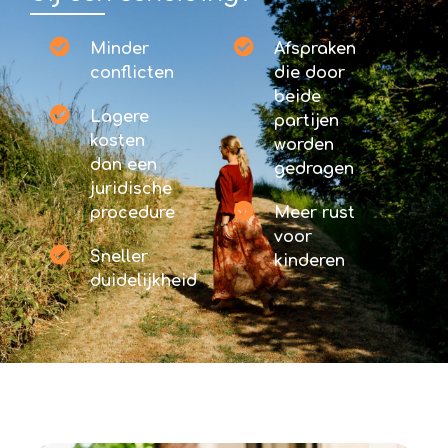
Minder
Afspraken
conflicten
die door
beide
Lagere
partijen
kosten
worden
dan een
gedragen
juridische
procedure
Meer rust
voor
Sneller
kinderen
duidelijkheid