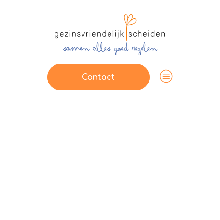
Contact
Op zoek naar een mediator in
Middenbeemster e.o.?
In scheiding of uit elkaar? Ik
begeleid jullie bij het volledige
traject op een