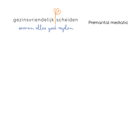
Premarital mediati
Op zoek naar een medi
e.o.?