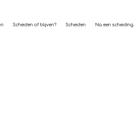
on
Scheiden of blijven?
Scheiden
Na een scheiding
ator in Wervershoof