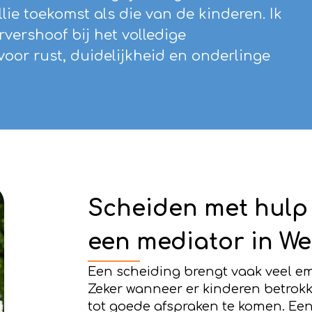
lie toekomst als die van de kinderen. Ik
vershoof bij het volledige
voor rust, duidelijkheid en onderlinge
Scheiden met hulp
een mediator in W
Een scheiding brengt vaak veel em
Zeker wanneer er kinderen betrokk
tot goede afspraken te komen. Een