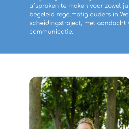
afspraken te maken voor zowel jul
begeleid regelmatig ouders in Wer
scheidingstraject, met aandacht 
communicatie.